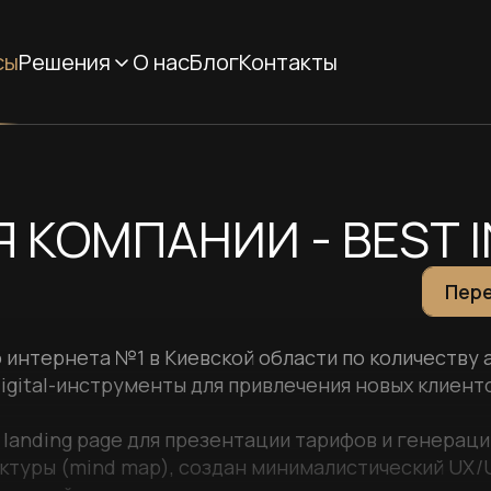
сы
Решения
О нас
Блог
Контакты
Я КОМПАНИИ - BEST 
Пере
 интернета №1 в Киевской области по количеству 
igital-инструменты для привлечения новых клиент
anding page для презентации тарифов и генераци
ктуры (mind map), создан минималистический UX/U