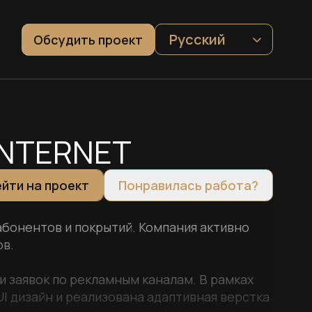
Русский
Обсудить проект
INTERNET
йти на проект
Понравилась работа?
абонентов и покрытий. Компания активно
ов.
и заявок по рекламным каналам. В рамках
I дизайн и реализована адаптивная верстка