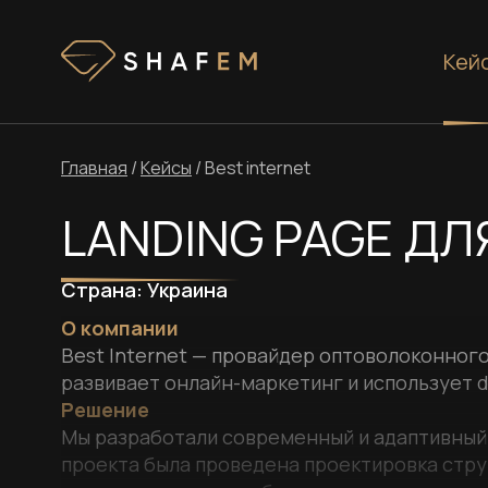
Кей
Главная
/
Кейсы
/
Best internet
LANDING PAGE ДЛ
Страна:
Украина
О компании
Best Internet — провайдер оптоволоконного
развивает онлайн-маркетинг и использует d
Решение
Мы разработали современный и адаптивный l
проекта была проведена проектировка стру