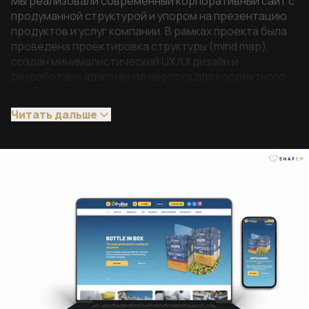
Мы реализовали современный корпоративный сайт с
продуманной структурой и упором на презентацию
продуктов и услуг компании. В рамках проекта была
проведена проектировка структуры (mind map),
создан минималистический UX/UI дизайн и
разработана адаптивная верстка для корректного
отображения на всех типах устройств.
Главная страница построена как ключевой
Читать дальше
навигационный хаб с переходами к отдельным
разделам и услугам. Для каждого направления
реализованы отдельные landing page с подробным
описанием и акцентными элементами для
привлечения внимания пользователя.
Добавлен общий поиск по сайту, структурирован
раздел «О компании» на отдельные страницы,
реализована страница партнеров с подробной
информацией в попапах.
Добавлены разделы вакансий с подробными
карточками и возможностью подачи заявки, блог и
сертификаты с фильтрацией, а также контактные
страницы с формами обратной связи. Система