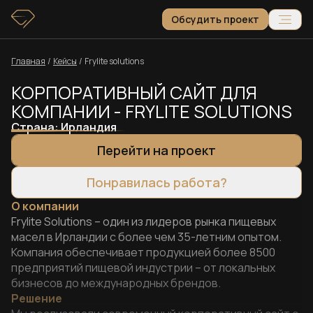
Обсудить проект
Главная
/
Кейсы
/
Frylite solutions
КОРПОРАТИВНЫЙ САЙТ ДЛЯ
КОМПАНИИ - FRYLITE SOLUTIONS
Страна:
Ирландия
Перейти на проект
Понравилась работа?
О компании
Frylite Solutions – один из лидеров рынка пищевых
масел в Ирландии с более чем 35-летним опытом.
Компания обеспечивает продукцией более 8500
предприятий пищевой индустрии – от локальных
бизнесов до международных брендов.
Решение