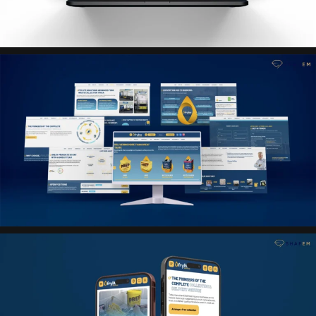
обработки заявок подразумевает удобное
администрирование с фильтрацией по отделам.
Сайт также включает в себя реализацию cookies и
необходимых политик в соответствии с
требованиями рынка.
Результат
Создано современный корпоративный сайт, который
эффективно представляет компанию, ее продукты и
услуги, структурирует большой объем информации и
обеспечивает удобное взаимодействие с клиентами
через заявки и контактные формы.
Технологии
Структура проекта (Mind Map)
Figma (UX/UI дизайн)
HTML5
CSS3
JavaScript
WordPress