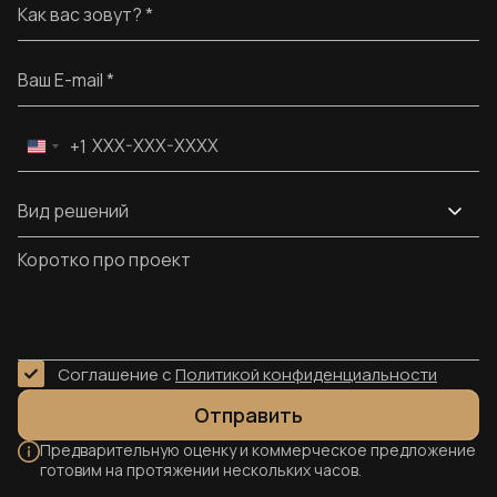
Имя
Alternative:
Email
Телефон
+1
United
States
+1
Вид решений
Вид решений
Сообщение
Соглашение с
Политикой конфиденциальности
Отправить
Предварительную оценку и коммерческое предложение
готовим на протяжении нескольких часов.