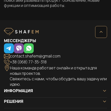
помогаем развивать продукт: обновление, новые
функции и оптимизация работы.
МЕССЕНДЖЕРЫ
contact.shafem@gmail.com
+38 (068) 77-35-318
Наша команда работает онлайн и открыта для
новых проектов.
Свяжитесь с нами, чтобы обсудить вашу задачу или
идею.
ИНФОРМАЦИЯ
Главная
РЕШЕНИЯ
Кейсы
Landing page
Решения