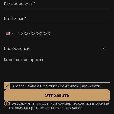
Имя
Alternative:
Email
Телефон
+1
United
States
+1
Вид решений
Вид решений
Сообщение
Соглашение с
Политикой конфиденциальности
Отправить
Предварительную оценку и коммерческое предложение
готовим на протяжении нескольких часов.