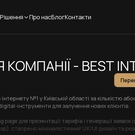
Рішення
Про нас
Блог
Контакти
 КОМПАНІЇ - BEST I
Пере
інтернету №1 у Київській області за кількістю або
igital-інструменти для залучення нових клієнтів.
 page для презентації тарифів і генерації заявок 
p), створено мінімалістичний UX/UI дизайн та ре