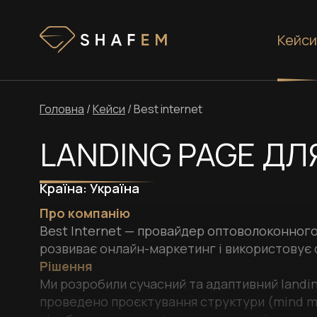
Кейси
Головна
/
Кейси
/
Best internet
LANDING PAGE ДЛЯ
Країна:
Україна
Про компанію
Best Internet — провайдер оптоволоконного 
розвиває онлайн-маркетинг і використовує d
Рішення
Ми розробили сучасний та адаптивний landing
проведено проєктування структури (mind ma