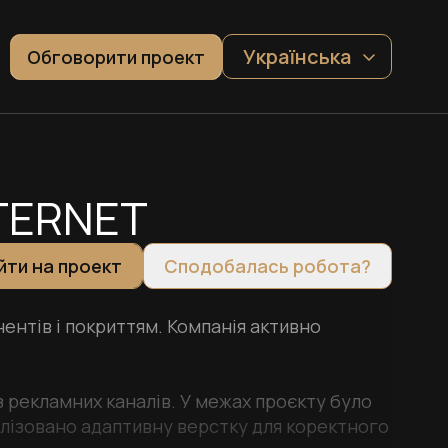
Українська
Обговорити проект
NTERNET
йти на проект
Сподобалась робота?
нентів і покриттям. Компанія активно
із рекламних каналів. У межах проєкту було
алізовано адаптивну верстку для коректного