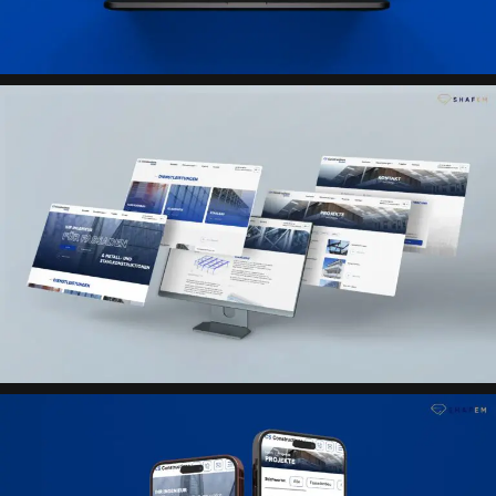
многоязычность и базовая оптимизация проекта.
Результат
Создана сайт-визитка, которая эффективно
представляет экспертность клиента, структурирует
услуги и реализованные проекты, а также усиливает
доверие к персональному бренду на рынке Германии.
Технологии
Структура проекта (Mind Map)
Figma (UX/UI дизайн)
HTML5
CSS3
JavaScript
WordPress