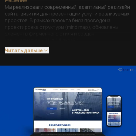
Решение
Мы реализовали современный, адаптивный редизайн
сайта-визитки для презентации услуг и реализуемых
проектов. В рамках проекта была проведена
проектировка структуры (mind map), обновлены
элементы фирменного стиля и создан
минималистичный UX/UI дизайн.
Реализована адаптивная верстка для корректного
Читать дальше
отображения на всех типах устройств. Главная
страница построена как презентационная структура
с переходами к отдельным направлениям работы,
услугам и проектам.
Особое внимание уделено персональному бренду:
визуальная подача построена вокруг личности
клиента, его фото и экспертного позиционирования,
что усиливает доверие потенциальных заказчиков.
На сайте реализована страница проектов с
фильтрацией по категориям, а также отдельные
страницы услуг с подробным описанием и примерами
соответствующих работ. Дополнительно выполнен
перенос контента со старого сайта, реализована