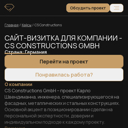
Обсудить проект
Главная
/
Кейсы
/
CS Constructions
САЙТ-ВИЗИТКА ДЛЯ КОМПАНИИ -
CS CONSTRUCTIONS GMBH
Страна:
Германия
Перейти на проект
Понравилась работа?
О компании
CS Constructions GmbH – проект Карло
Швендиманна, инженера, специализирующегося на
фасадных, металлических и стальных конструкциях.
Основной акцент в позиционировании сделан на
персональной экспертности, доверии и
индивидуальном подходе к каждому проекту.