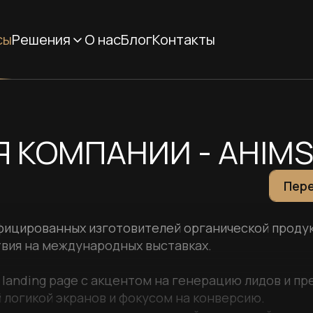
сы
Решения
О нас
Блог
Контакты
Я КОМПАНИИ - AHIM
Пере
фицированных изготовителей органической продук
вия на международных выставках.
landing page с акцентом на генерацию лидов и пр
 логикой экранов и фокусом на конверсию.