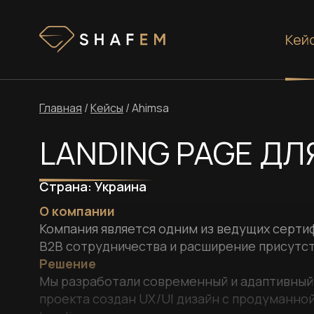
Кей
Главная
/
Кейсы
/
Ahimsa
LANDING PAGE ДЛ
Страна:
Украина
О компании
Компания является одним из ведущих серти
B2B сотрудничества и расширение присутст
Решение
Мы разработали современный и адаптивный 
проекта создан UX/UI дизайн с продуманной