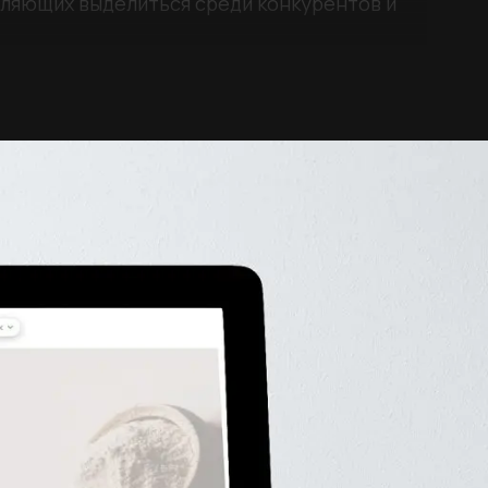
оляющих выделиться среди конкурентов и
, продукции и условиях сотрудничества,
а оптимизация и тестирование landing page
рации лидов. Уже на первых двух
ост конверсии основного интернет магазина