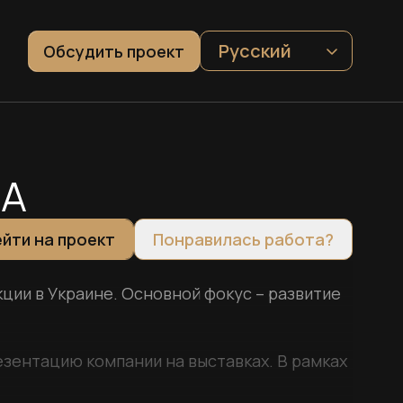
Русский
Обсудить проект
SA
йти на проект
Понравилась работа?
ции в Украине. Основной фокус – развитие
езентацию компании на выставках. В рамках