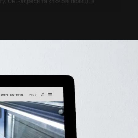
у, URL-адреси та ключові позиції в
 панель для управління контентом.
тання без втрати SEO-позицій, що дозволило