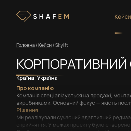
Кейси
Головна
/
Кейси
/
Skylift
КОРПОРАТИВНИЙ С
Країна:
Україна
Про компанію
Компанія спеціалізується на продажі, монта
виробниками. Основний фокус — якість посл
Рішення
Ми реалізували сучасний адаптивний редиза
сприйняття. У межах проєкту було створено 