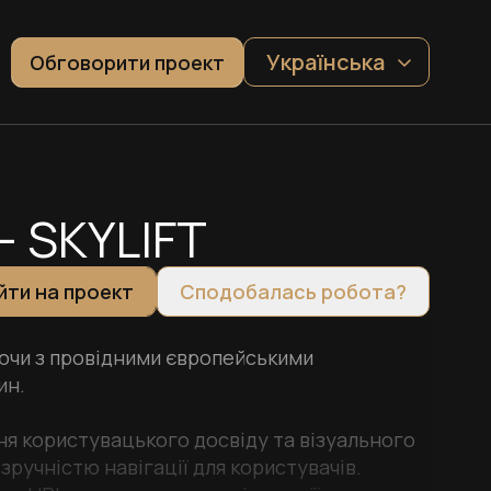
Українська
Обговорити проект
 SKYLIFT
йти на проект
Сподобалась робота?
цюючи з провідними європейськими
ин.
я користувацького досвіду та візуального
ручністю навігації для користувачів.