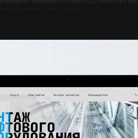
 редизайну: збережено існуючу SEO-структуру сайт
 при оновленні проєктів такого типу.
шення та анімації, а також зручну адміністративну
сайт із покращеним дизайном і зручністю викорис
альшого розвитку онлайн-присутності.