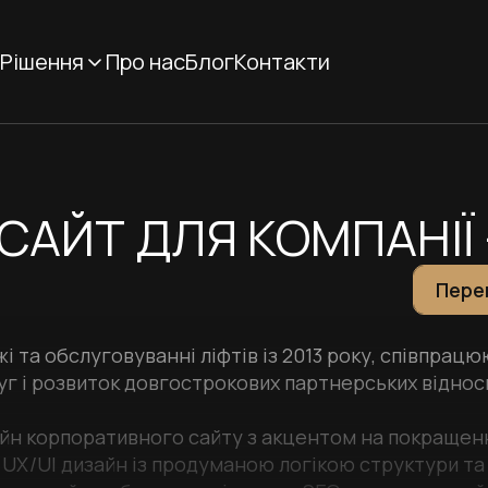
Рішення
Про нас
Блог
Контакти
АЙТ ДЛЯ КОМПАНІЇ -
Пере
жі та обслуговуванні ліфтів із 2013 року, співпра
уг і розвиток довгострокових партнерських віднос
йн корпоративного сайту з акцентом на покращенн
UX/UI дизайн із продуманою логікою структури та з