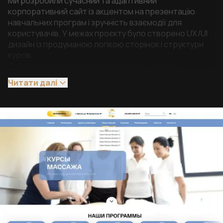
Ми розробили сучасний та адаптивний
корпоративний сайт із акцентом на презентацію
навчальних програм і зручність взаємодії для
користувачів. У межах проєкту було створено UX/UI
дизайн із продуманою логікою сторінок і структури
курсів.
Сайт реалізовано з використанням сучасних
візуальних рішень та анімацій, що дозволяють
Читати далі
підсилити сприйняття бренду та зробити контент
більш залучаючим.
Основна структура побудована навколо
демонстрації навчальних програм, їх рівнів
складності та напрямків, що допомагає користувачам
швидко знайти необхідний курс.
Додатково реалізовано зручну адміністративну
панель для управління контентом, проведено
оптимізацію та тестування перед запуском.
Результат
Створено сучасний корпоративний сайт із чіткою
структурою та зручним інтерфейсом, який
ефективно презентує навчальні програми та