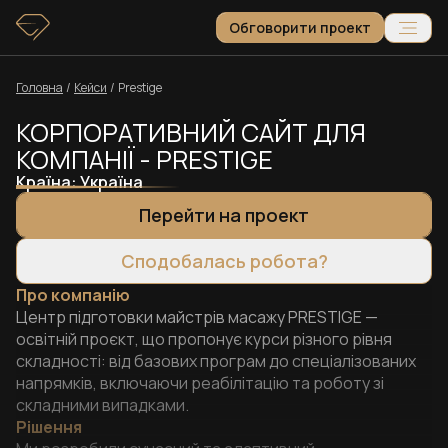
Обговорити проект
Головна
/
Кейси
/
Prestige
КОРПОРАТИВНИЙ САЙТ ДЛЯ
КОМПАНІЇ - PRESTIGE
Країна:
Україна
Перейти на проект
Сподобалась робота?
Про компанію
Центр підготовки майстрів масажу PRESTIGE —
освітній проєкт, що пропонує курси різного рівня
складності: від базових програм до спеціалізованих
напрямків, включаючи реабілітацію та роботу зі
складними випадками.
Рішення