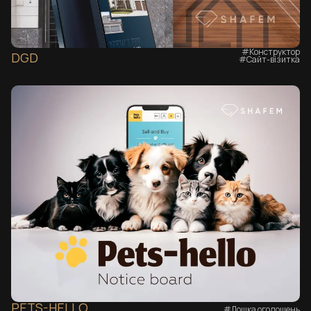
#Конструктор
DGD
#Сайт-візитка
PETS-HELLO
#Дошка оголошень