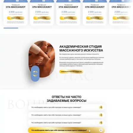
покращує взаємодію з потенційними клієнтами.
Технології
Структура проєкту (Mind Map)
Figma (UX/UI дизайн)
HTML5
CSS3
JavaScript
WordPress