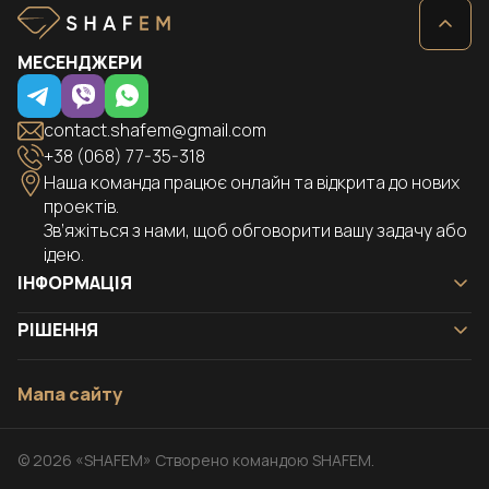
МЕСЕНДЖЕРИ
contact.shafem@gmail.com
+38 (068) 77-35-318
Наша команда працює онлайн та відкрита до нових
проектів.
Зв’яжіться з нами, щоб обговорити вашу задачу або
ідею.
ІНФОРМАЦІЯ
Головна
РІШЕННЯ
Кейси
Landing page
Рішення
Мапа сайту
Сайт-візитка
Про нас
Корпоративний сайт
Блог
Сайт-каталог
Контакти
© 2026 «SHAFEM» Створено командою SHAFEM.
Інтернет магазин
Політика конфіденційності