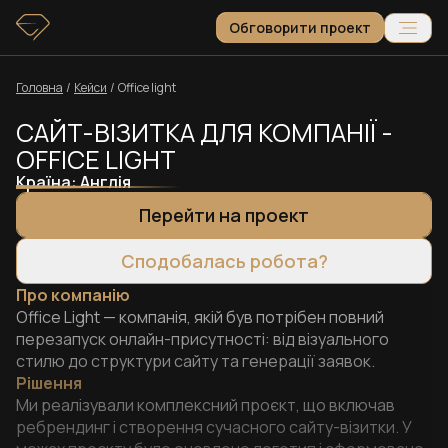
Обговорити проект
Головна
/
Кейси
/
Office light
САЙТ-ВІЗИТКА ДЛЯ КОМПАНІЇ -
OFFICE LIGHT
Країна:
Англія
Перейти на проект
Сподобалась робота?
Про компанію
Office Light — компанія, якій був потрібен повний
перезапуск онлайн-присутності: від візуального
стилю до структури сайту та генерації заявок.
Рішення
Ми реалізували комплексний проєкт, що включав
ребрендинг і створення сучасного сайту-візитки. У