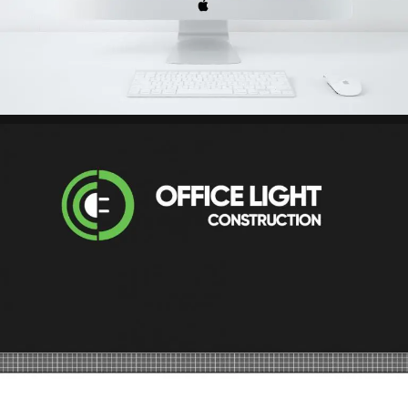
Структура проєкту (Mind Map)
Figma (UX/UI дизайн)
Logo дизайн
HTML5
CSS3
JavaScript
WordPress