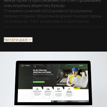
межах проєкту було оновлено логотип і сформовано
нову візуальну айдентику бренду.
Створено сучасний UX/UI дизайн із продуманою
логікою сторінок і фокусом на зручність користувача
та конверсію. Сайт реалізовано з адаптивною
версткою для коректного відображення на всіх типах
пристроїв.
Було повністю перероблено структуру: від одного
Читати далі
екрана до повноцінного сайту з логічною навігацією,
презентацією послуг і акцентами на ключових
перевагах компанії.
Додатково впроваджено зручну адміністративну
панель для управління контентом, проведено
оптимізацію та тестування проєкту перед запуском.
Результат
Компанія отримала сучасний сайт-візитку з
оновленим брендингом, продуманою структурою та
зручним інтерфейсом, який почав генерувати заявки
та працювати як повноцінний інструмент залучення
клієнтів.
Технології