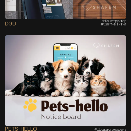
#Конструктор
DGD
#Сайт-візитка
PETS-HELLO
#Дошка оголошень