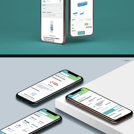
Figma (UX/UI дизайн)
HTML5
CSS3 / Tailwind CSS
JavaScript
WordPress (WooCommerce)
TRANZZO (онлайн-оплата)
Нова Пошта API
Система промокодів
Excel Export