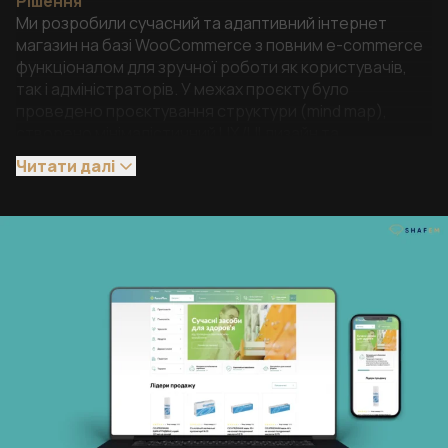
Рішення
Ми розробили сучасний та адаптивний інтернет
магазин на базі WooCommerce з повним e-commerce
функціоналом для зручної роботи як користувачів,
так і адміністраторів. У межах проєкту було
проведено проєктування структури (mind map),
створено мінімалістичний UX/UI дизайн та
реалізовано адаптивну верстку для коректного
Читати далі
відображення на всіх типах пристроїв.
Було продумано дворівневу структуру шапки сайту з
доступом до каталогу, пошуку, контактів, мовної
версії та кошика. Реалізовано каталог товарів із
пошуком за категоріями, фільтрацією, сортуванням і
загальним пошуком по всіх розділах сайту.
Інтернет магазин інтегровано зі службою доставки
Нова Пошта та платіжним агрегатором TRANZZO. Для
картки товару реалізовано розширений функціонал:
варіативні опції, характеристики, відгуки з
модерацією, прикріплені файли, а також блоки
переглянутих і суміжних товарів.
Окремо впроваджено гнучку систему промокодів із