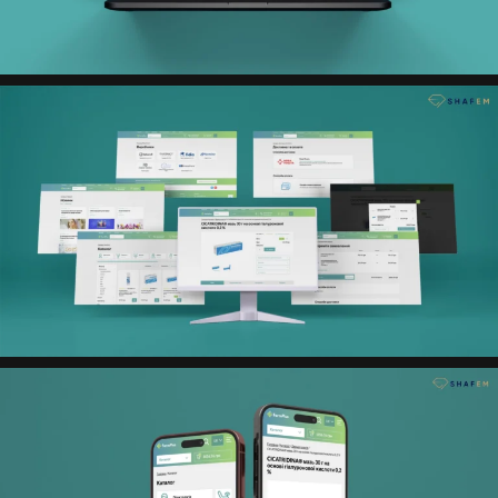
додатковим функціоналом для менеджерів:
фільтрація замовлень за промокодами та
вивантаження даних в Excel для подальшого
контролю. Кошик реалізовано у форматі модального
вікна для швидкої взаємодії, а checkout включає всі
необхідні поля для оформлення замовлення,
доставки та оплати.
Також на сайті створено сторінки виробників,
контактну сторінку, інформаційні розділи для
користувачів, систему розмежування доступів в
адміністративній панелі та багатомовність.
Результат
Створено функціональний інтернет магазин із
продуманою структурою, зручним каталогом і
розширеним e-commerce функціоналом. Платформа
покращує користувацький досвід, спрощує обробку
замовлень для менеджерів і формує надійну основу
для зростання онлайн-продажів.
Технології
Структура проєкту (Mind Map)