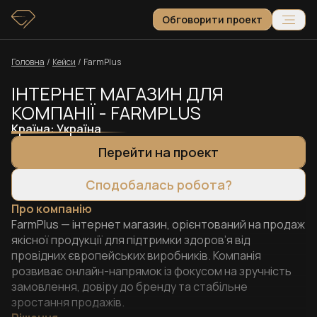
Обговорити проект
Головна
/
Кейси
/
FarmPlus
ІНТЕРНЕТ МАГАЗИН ДЛЯ
КОМПАНІЇ - FARMPLUS
Країна:
Україна
Перейти на проект
Сподобалась робота?
Про компанію
FarmPlus — інтернет магазин, орієнтований на продаж
якісної продукції для підтримки здоров’я від
провідних європейських виробників. Компанія
розвиває онлайн-напрямок із фокусом на зручність
замовлення, довіру до бренду та стабільне
зростання продажів.